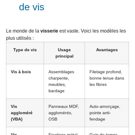
de vis
Le monde de la
visserie
est vaste. Voici les modèles les
plus utilisés :
Type de vis
Usage
Avantages
principal
Vis à bois
Assemblages
Filetage profond,
charpente,
bonne tenue dans
meubles,
les fibres
bardage
Vis
Panneaux MDF,
Auto-amorçage,
aggloméré
agglomérés,
pointe anti-
(VBA)
OSB
fendage
Vis
Fixations métal
Gain de temps,