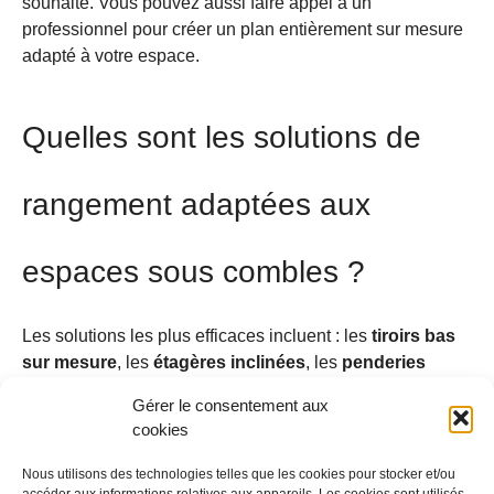
souhaité. Vous pouvez aussi faire appel à un
professionnel pour créer un plan entièrement sur mesure
adapté à votre espace.
Quelles sont les solutions de
rangement adaptées aux
espaces sous combles ?
Les solutions les plus efficaces incluent : les
tiroirs bas
sur mesure
, les
étagères inclinées
, les
penderies
escamotables
, les
meubles en caisson
et les
portes
Gérer le consentement aux
coulissantes
. L’objectif est de s’adapter à la
forme du
cookies
toit
tout en gardant un accès simple et fluide à l’ensemble
du contenu.
Nous utilisons des technologies telles que les cookies pour stocker et/ou