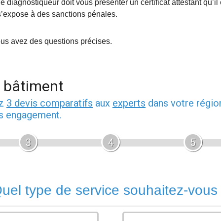
le diagnostiqueur doit vous présenter un certificat attestant qu’il
s’expose à des sanctions pénales.
vous avez des questions précises.
n bâtiment
ez
3 devis comparatifs
aux
experts
dans votre régio
ns engagement.
3
4
5
uel type de service souhaitez-vous