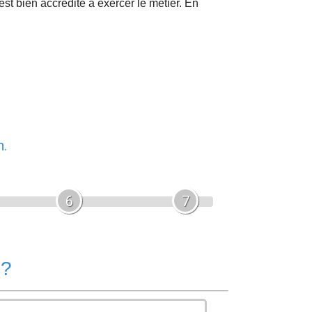
 est bien accrédité à exercer le métier. En
n.
6
7
 ?