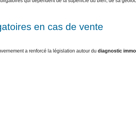
igatoires qui dépendent de la superficie du bien, de sa géoloca
gatoires en cas de vente
uvernement a renforcé la législation autour du
diagnostic immob