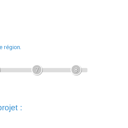
e région.
7
8
rojet :