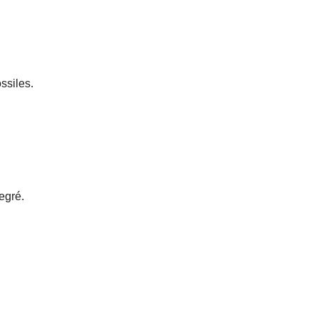
ssiles.
egré.