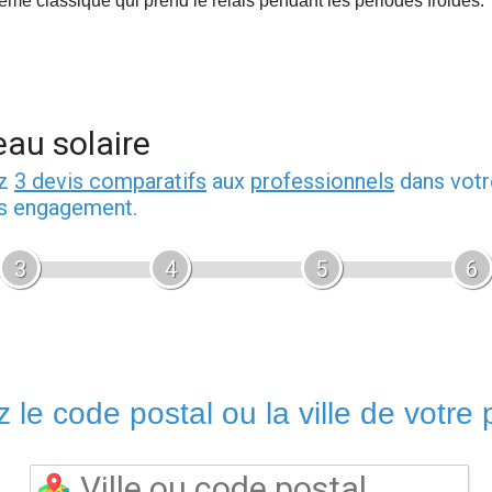
tème classique qui prend le relais pendant les périodes froides.
au solaire
ez
3 devis comparatifs
aux
professionnels
dans votr
ns engagement.
3
4
5
6
 le code postal ou la ville de votre p