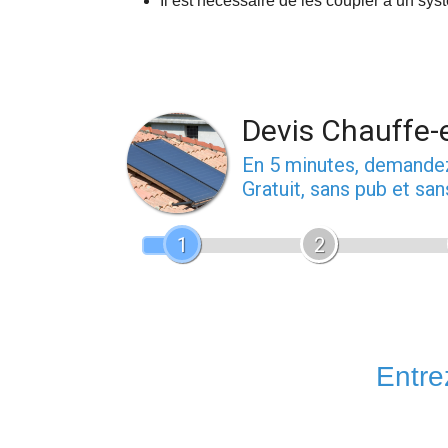
Il est nécessaire de les coupler à un sys
Devis Chauffe-e
En 5 minutes, demand
Gratuit, sans pub et sa
1
2
Entrez