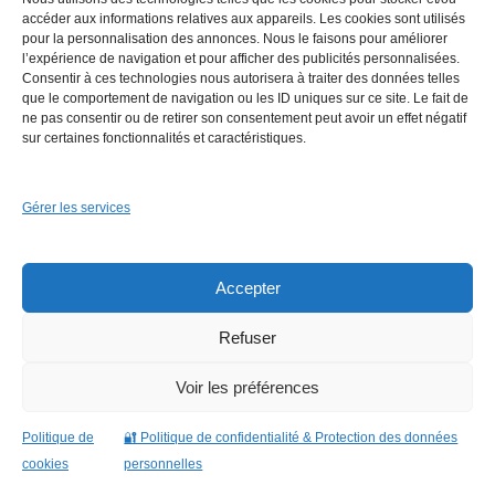
Retour à la liste des métiers
accéder aux informations relatives aux appareils. Les cookies sont utilisés
pour la personnalisation des annonces. Nous le faisons pour améliorer
l’expérience de navigation et pour afficher des publicités personnalisées.
CGU
-
Confidentialité
- Service proposé par
ViteUnDevis.com
-
Vous êtes un artisan ?
Consentir à ces technologies nous autorisera à traiter des données telles
que le comportement de navigation ou les ID uniques sur ce site. Le fait de
ne pas consentir ou de retirer son consentement peut avoir un effet négatif
sur certaines fonctionnalités et caractéristiques.
Gérer les services
Autres articles dans
rénovation salle de
bain
que vous pourriez aimer.
Accepter
Refuser
Voir les préférences
Politique de
🔐 Politique de confidentialité & Protection des données
cookies
personnelles
Copyright lebricoleur.org 2026