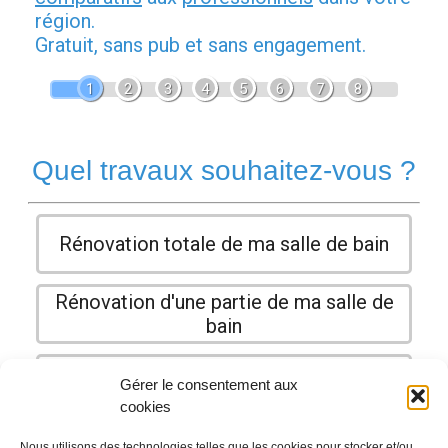
région.
Gratuit, sans pub et sans engagement.
1
2
3
4
5
6
7
8
Quel travaux souhaitez-vous ?
Rénovation totale de ma salle de bain
Rénovation d'une partie de ma salle de
bain
Autres travaux
Gérer le consentement aux
cookies
Nous utilisons des technologies telles que les cookies pour stocker et/ou